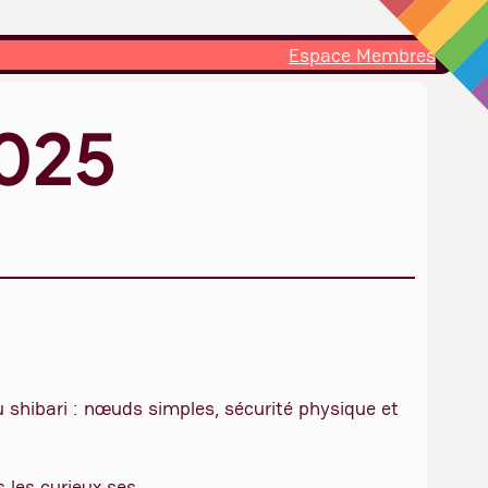
Espace Membres
2025
u shibari : nœuds simples, sécurité physique et
 les curieux·ses.