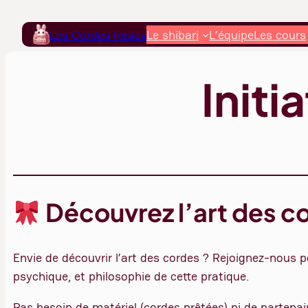
Aller
au
Les Cordes Roses
Le shibari
L’équipe
Les cours
contenu
Initi
Découvrez l’art des c
Envie de découvrir l’art des cordes ? Rejoignez-nous p
psychique, et philosophie de cette pratique.
Pas besoin de matériel (cordes prêtées) ni de partenair