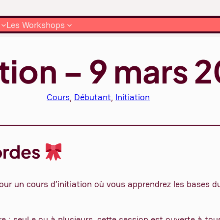
Les Workshops
ation – 9 mars 
Cours
, 
Débutant
, 
Initiation
ordes
our un cours d’initiation où vous apprendrez les bases d
e : seul·e ou à plusieurs, cette session est ouverte à tous