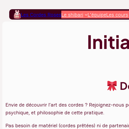
Aller
au
Les Cordes Roses
Le shibari
L’équipe
Les cours
contenu
Initi
Dé
Envie de découvrir l’art des cordes ? Rejoignez-nous p
psychique, et philosophie de cette pratique.
Pas besoin de matériel (cordes prêtées) ni de partenair