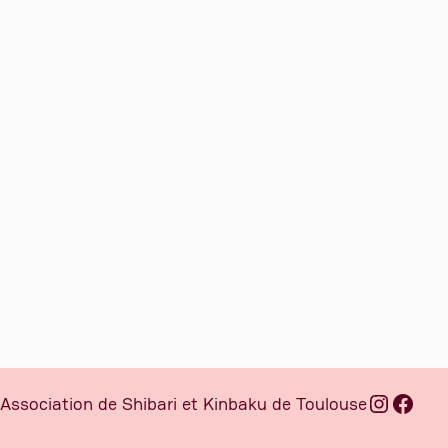
Instag
Face
Association de Shibari et Kinbaku de Toulouse